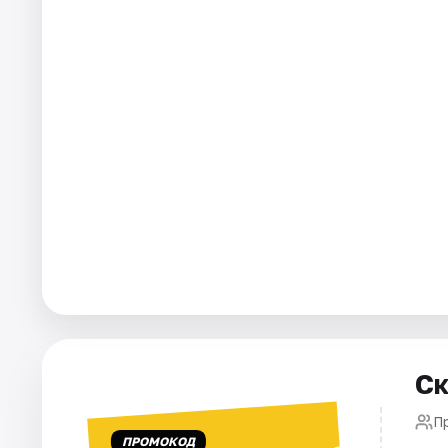
Города
Площадки
Артисты
Рейтинги
Ск
П
ПРОМОКОД