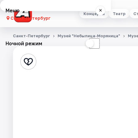
Меню
×
Концерты
Театр
С
Санкт-Петербург
Концерты
Санкт-Петербург
Музей "Небылица-Моряница"
Муз
Ночной режим
☀
☾
Театр
Стендап
Выставки
Квесты
Экскурсии
Спорт
События