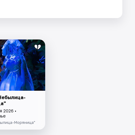
Небылица-
а"
я 2026 •
нье
былица-Моряница"