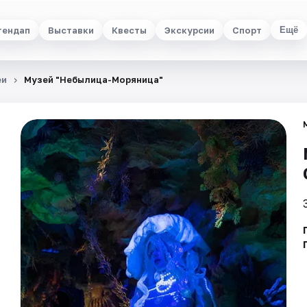
тендап
Выставки
Квесты
Экскурсии
Спорт
Ещё
еи
Музей "Небылица-Моряница"