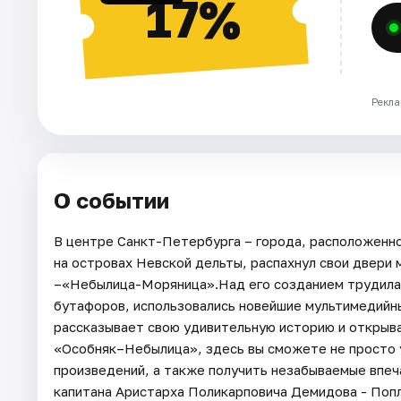
17%
Рекла
О событии
В центре Санкт-Петербурга – города, расположенно
на островах Невской дельты, распахнул свои двери
–«Небылица-Моряница».Над его созданием трудилас
бутафоров, использовались новейшие мультимедийны
рассказывает свою удивительную историю и открыв
«Особняк–Небылица», здесь вы сможете не просто 
произведений, а также получить незабываемые впеч
капитана Аристарха Поликарповича Демидова - Попл