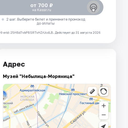
от 700 ₽
на Kassir.ru
2 шаг. Выберите билет и примените промокод
до оплаты
 erid: 25H8d7vbP8SRTvHZrUcdLB.
Действует до 31 августа 2026
Адрес
Музей "Небылица-Моряница"