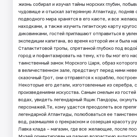
жизнь собирал и изучал тайны морских глубин, побы
чудовище и отыскал затерянную Атлантиду, подняв с
подводного мира хранятся в его каюте, и все жела
находками, а также изучить гигантскую карту круго
диковинками, гостей приглашают отправиться в увл
экспедиции капитана, во время которой им и была н
Сталактитовой тропы, спрятанной глубоко под водо
город и пофантазировать на тему, кто бы мог его н
таинственный замок Морского Царя, образ которого 
в величественном зале, предстанут перед ними нев
сказочный Грот, они отправятся к кораблю, постро
Некоторые его детали, изготовленные из серебра, 
произведениями искусства. Самым смелым из гостей
водах, увидеть легендарный Ящик Пандоры, окунуть
персонажей.Те, кому удастся преодолеть все препя
легендарной Атлантиды, полюбоваться ее таинстве
вод, размышляя о прекрасном и созерцая красоту р
Лавка клада – магазин, где все желающие, после по
Музей ориентирован на разную возрастную аудиторию