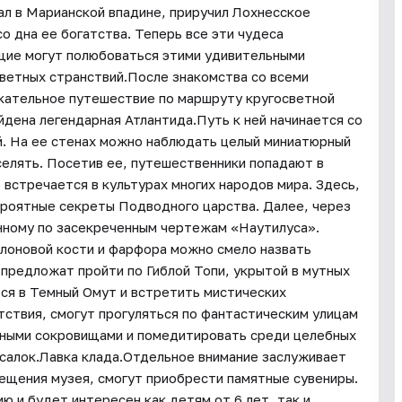
вал в Марианской впадине, приручил Лохнесское
о дна ее богатства. Теперь все эти чудеса
ющие могут полюбоваться этими удивительными
светных странствий.После знакомства со всеми
екательное путешествие по маршруту кругосветной
айдена легендарная Атлантида.Путь к ней начинается со
й. На ее стенах можно наблюдать целый миниатюрный
аселять. Посетив ее, путешественники попадают в
встречается в культурах многих народов мира. Здесь,
ероятные секреты Подводного царства. Далее, через
енному по засекреченным чертежам «Наутилуса».
слоновой кости и фарфора можно смело назвать
 предложат пройти по Гиблой Топи, укрытой в мутных
ся в Темный Омут и встретить мистических
тствия, смогут прогуляться по фантастическим улицам
нными сокровищами и помедитировать среди целебных
усалок.Лавка клада.Отдельное внимание заслуживает
сещения музея, смогут приобрести памятные сувениры.
 и будет интересен как детям от 6 лет, так и