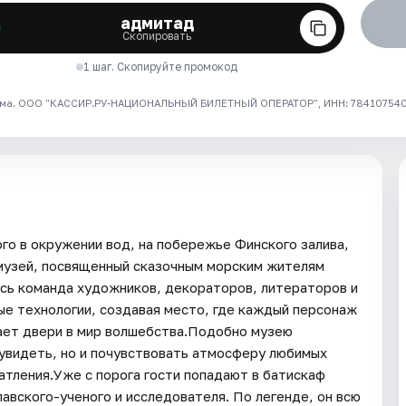
адмитад
Скопировать
1 шаг. Скопируйте промокод
ма. ООО "КАССИР.РУ-НАЦИОНАЛЬНЫЙ БИЛЕТНЫЙ ОПЕРАТОР", ИНН: 7841075409
го в окружении вод, на побережье Финского залива,
 музей, посвященный сказочным морским жителям
ь команда художников, декораторов, литераторов и
е технологии, создавая место, где каждый персонаж
ает двери в мир волшебства.Подобно музею
увидеть, но и почувствовать атмосферу любимых
атления.Уже с порога гости попадают в батискаф
авского-ученого и исследователя. По легенде, он всю