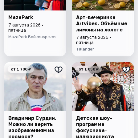
MazaPark
Арт-вечеринка
Artvibes. Объёмные
7 августа 2026 •
лимоны на холсте
пятница
MazaPark Байконурская
7 августа 2026 •
пятница
Tillander
от 1 700 ₽
от 1 050 ₽
Владимир Сурдин.
Детская шоу-
Можно ли верить
программа
изображениям из
фокусника-
космоса?
иллюзиониста