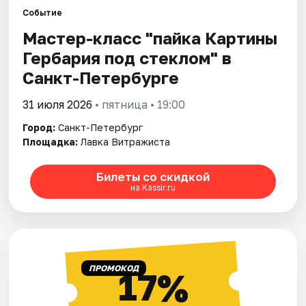
Событие
Мастер-класс "пайка Картины
Города
Гербария под стеклом" в
Площадки
Санкт-Петербурге
Артисты
31 июля 2026
• пятница • 19:00
Город:
Санкт-Петербург
Рейтинги
Площадка:
Лавка Витражиста
Билеты со скидкой
на Kassir.ru
ПРОМОКОД
17%