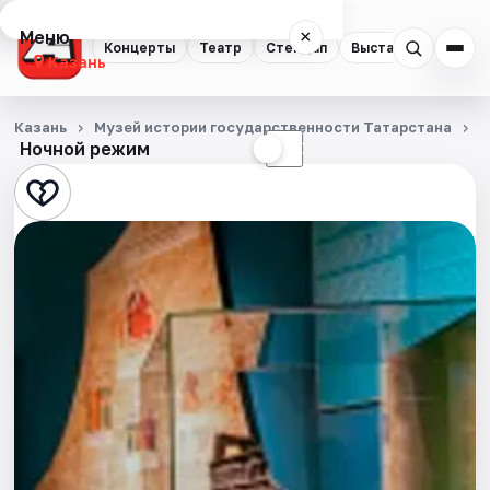
Меню
×
Концерты
Театр
Стендап
Выставки
Квест
Казань
Концерты
Казань
Музей истории государственности Татарстана
С
Ночной режим
☀
☾
Театр
Стендап
Выставки
Квесты
Экскурсии
Спорт
События