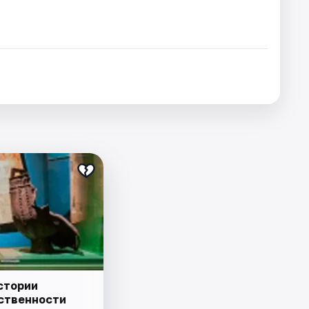
стории
ственности