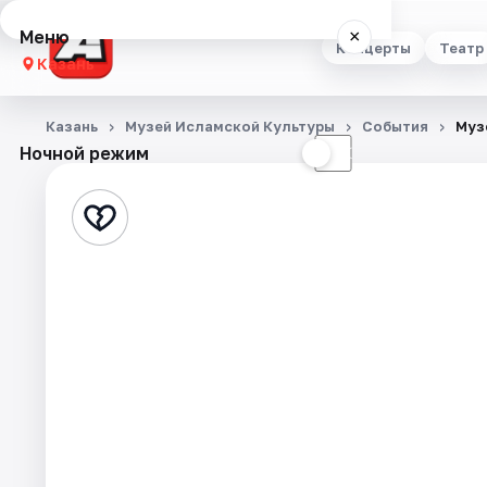
Меню
×
Концерты
Театр
Казань
Концерты
Казань
Музей Исламской Культуры
События
Муз
Ночной режим
☀
☾
Театр
Стендап
Выставки
Квесты
Экскурсии
Спорт
События