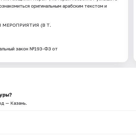
познакомиться оригинальным арабским текстом и
Ы МЕРОПРИЯТИЯ (В Т.
ьный закон №193-ФЗ от
туры?
од — Казань.