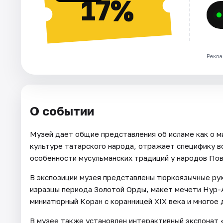
17%
Рекла
О событии
Музей дает общие представления об исламе как о ми
культуре татарского народа, отражает специфику во
особенности мусульманских традиций у народов По
В экспозиции музея представлены тюркоязычные рук
изразцы периода Золотой Орды, макет мечети Нур-А
миниатюрный Коран с коранницей XIX века и многое 
В музее также установлен интерактивный экспонат