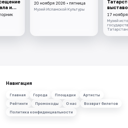
осещение
Татарст
20 ноября 2026 • пятница
ала и
выставо
Музей Исламской Культуры
экспози
вторник
17 ноября
Музей ист
государст
Татарстан
Навигация
Главная
Города
Площадки
Артисты
Рейтинги
Промокоды
О нас
Возврат билетов
Политика конфиденциальности