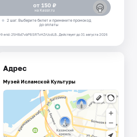
от 150 ₽
на Kassir.ru
2 шаг. Выберите билет и примените промокод
до оплаты
 erid: 25H8d7vbP8SRTvHZrUcdLB.
Действует до 31 августа 2026
Адрес
Музей Исламской Культуры