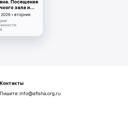
ана. Посещение
чного зала и
ции
 2026 • вторник
ории
венности
а
Контакты
Пишите: info@afisha.org.ru