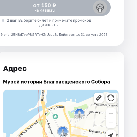
от 150 ₽
на Kassir.ru
2 шаг. Выберите билет и примените промокод
до оплаты
 erid: 25H8d7vbP8SRTvHZrUcdLB.
Действует до 31 августа 2026
Адрес
Музей истории Благовещенского Собора