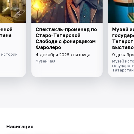
енной
Спектакль-променад по
Музей и
тана
Старо-Татарской
государ
Слободе с фонарщиком
Татарст
Фаролеро
выставо
экспози
 истории
4 декабря 2026 • пятница
9 декабря
Музей Чая
Музей ист
государст
Татарстан
Навигация