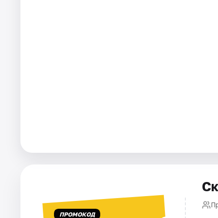
Города
Площадки
Артисты
Рейтинги
Ск
П
ПРОМОКОД