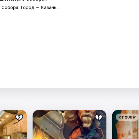
о Собора
. Город — Казань.
.
от 200 ₽