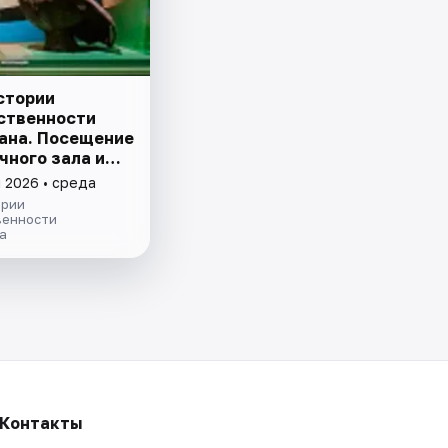
стории
ственности
ана. Посещение
чного зала и
ции
 2026 • среда
ории
венности
а
Контакты