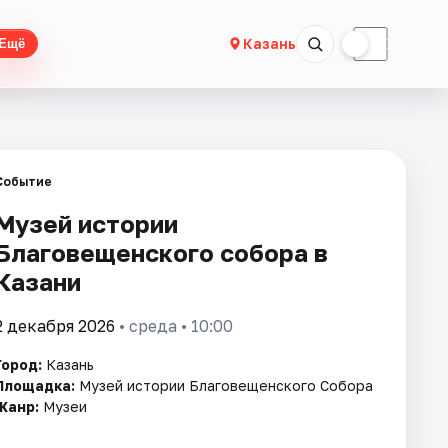
☀
☾
Казань
Ещё
Событие
Музей истории
Благовещенского собора в
Казани
2 декабря 2026
• среда • 10:00
Город:
Казань
Площадка:
Музей истории Благовещенского Собора
Жанр:
Музеи