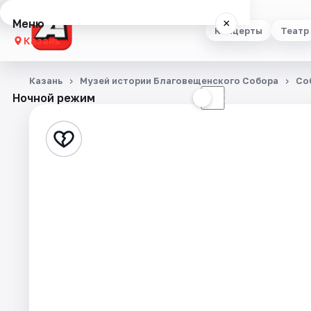
Меню
×
Концерты
Театр
Казань
Концерты
Казань
Музей истории Благовещенского Собора
Со
Ночной режим
☀
☾
Театр
Стендап
Выставки
Квесты
Экскурсии
Спорт
События