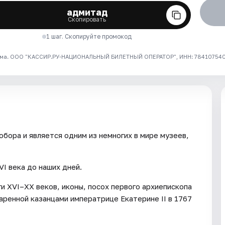
адмитад
Скопировать
1 шаг. Скопируйте промокод
ма. ООО "КАССИР.РУ-НАЦИОНАЛЬНЫЙ БИЛЕТНЫЙ ОПЕРАТОР", ИНН: 7841075409
бора и является одним из немногих в мире музеев,
VI века до наших дней.
и XVI–XX веков, иконы, посох первого архиепископа
аренной казанцами императрице Екатерине II в 1767