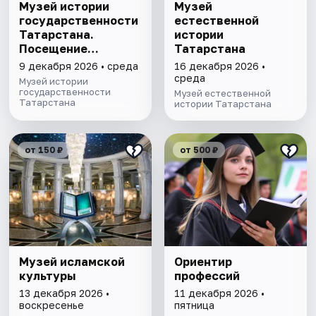
Музей истории
Музей
государственности
естественной
Татарстана.
истории
Посещение
Татарстана
выставочного зала
9 декабря 2026 • среда
16 декабря 2026 •
и экспозиции
среда
Музей истории
государственности
Музей естественной
Татарстана
истории Татарстана
от 150 ₽
от 500 ₽
Музей исламской
Ориентир
культуры
профессий
13 декабря 2026 •
11 декабря 2026 •
воскресенье
пятница