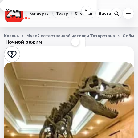
Меню
×
Концерты
Театр
Стендап
Выставки
Квест
Казань
Концерты
Казань
Музей естественной истории Татарстана
Событ
Ночной режим
☀
☾
Театр
Стендап
Выставки
Квесты
Экскурсии
Спорт
События