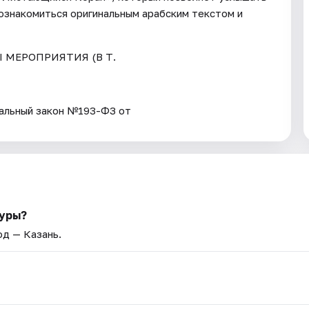
познакомиться оригинальным арабским текстом и
Ы МЕРОПРИЯТИЯ (В Т.
ьный закон №193-ФЗ от
туры?
од — Казань.