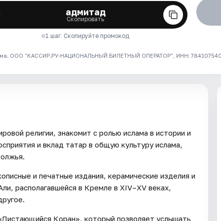
адмитад
Скопировать
1 шаг. Скопируйте промокод
ма. ООО "КАССИР.РУ-НАЦИОНАЛЬНЫЙ БИЛЕТНЫЙ ОПЕРАТОР", ИНН: 7841075409
ровой религии, знакомит с ролью ислама в истории и
сприятия и вклад татар в общую культуру ислама,
волжья.
описные и печатные издания, керамические изделия и
ли, располагавшейся в Кремле в XIV–XV веках,
другое.
 «Листающийся Коран», который позволяет услышать