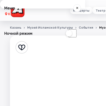
Меню
×
Концерты
Театр
Казань
Концерты
Казань
Музей Исламской Культуры
События
Муз
Ночной режим
☀
☾
Театр
Стендап
Выставки
Квесты
Экскурсии
Спорт
События