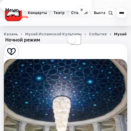
Меню
×
Концерты
Театр
Стендап
Выставки
Квест
Казань
Концерты
Казань
Музей Исламской Культуры
События
Музей и
Ночной режим
☀
☾
Театр
Стендап
Выставки
Квесты
Экскурсии
Спорт
События