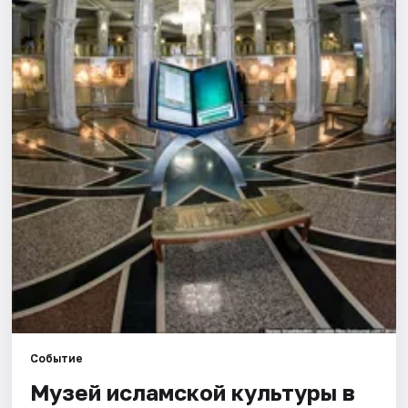
Города
Площадки
Артисты
Рейтинги
Событие
Музей исламской культуры в