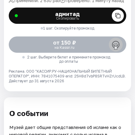
Применили: 2 630 раз
Проверено: 1 минуту назад
адмитад
Скопировать
1 шаг. Скопируйте промокод
от 150 ₽
на Kassir.ru
2 шаг. Выберите билет и примените промокод
до оплаты
Реклама. ООО "КАССИР.РУ-НАЦИОНАЛЬНЫЙ БИЛЕТНЫЙ
ОПЕРАТОР", ИНН: 7841075409 erid: 25H8d7vbP8SRTvHZrUcdLB.
Действует до 31 августа 2026
О событии
Музей дает общие представления об исламе как о
мировой религии, знакомит с ролью ислама в