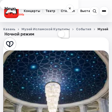
Меню
×
Концерты
Театр
Стендап
Выставки
Квест
Казань
Концерты
Казань
Музей Исламской Культуры
События
Музей и
Ночной режим
☀
☾
Театр
Стендап
Выставки
Квесты
Экскурсии
Спорт
События