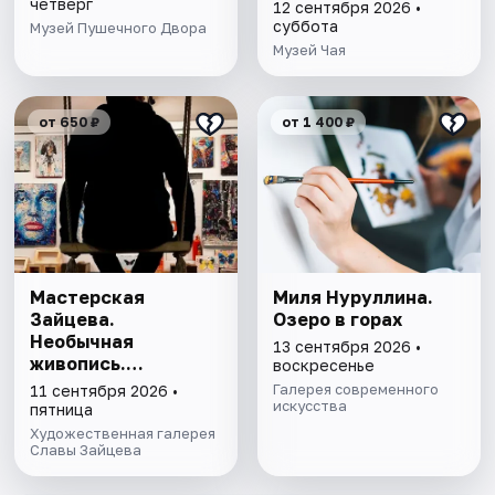
Фаролеро
четверг
12 сентября 2026 •
суббота
Музей Пушечного Двора
Музей Чая
от 650 ₽
от 1 400 ₽
Мастерская
Миля Нуруллина.
Зайцева.
Озеро в горах
Необычная
13 сентября 2026 •
живопись.
воскресенье
Необычная графика
Галерея современного
11 сентября 2026 •
искусства
пятница
Художественная галерея
Славы Зайцева