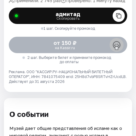
Применили: 2 745 раз
Проверено: 1 минуту назад
адмитад
Скопировать
1 шаг. Скопируйте промокод
от 150 ₽
на Kassir.ru
2 шаг. Выберите билет и примените промокод
до оплаты
Реклама. ООО "КАССИР.РУ-НАЦИОНАЛЬНЫЙ БИЛЕТНЫЙ
ОПЕРАТОР", ИНН: 7841075409 erid: 25H8d7vbP8SRTvHZrUcdLB.
Действует до 31 августа 2026
О событии
Музей дает общие представления об исламе как о
мировой религии, знакомит с ролью ислама в