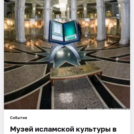
Города
Площадки
Артисты
Рейтинги
Событие
Музей исламской культуры в