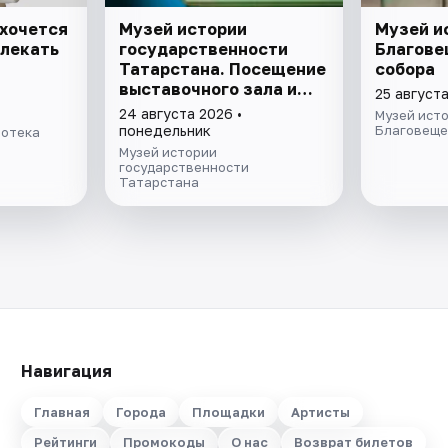
 хочется
Музей истории
Музей и
влекать
государственности
Благове
Татарстана. Посещение
собора
выставочного зала и
25 августа
экспозиции
24 августа 2026 •
Музей ист
понедельник
Благовеще
иотека
Музей истории
государственности
Татарстана
Навигация
Главная
Города
Площадки
Артисты
Рейтинги
Промокоды
О нас
Возврат билетов