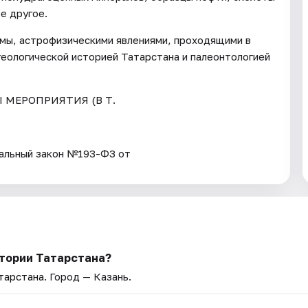
е другое.
емы, астрофизическими явлениями, проходящими в
геологической историей Татарстана и палеонтологией
Ы МЕРОПРИЯТИЯ (В Т.
ьный закон №193-ФЗ от
стории Татарстана?
тарстана
. Город — Казань.