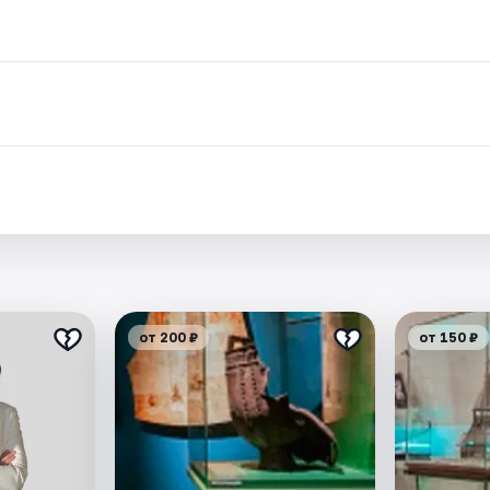
.
от 200 ₽
от 150 ₽