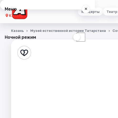
Меню
×
Концерты
Театр
Казань
Концерты
Казань
Музей естественной истории Татарстана
Со
Ночной режим
☀
☾
Театр
Стендап
Выставки
Квесты
Экскурсии
Спорт
События