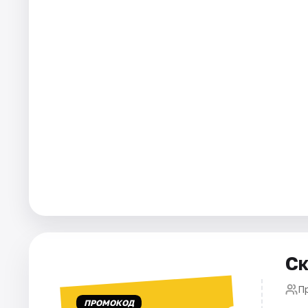
Города
Площадки
Артисты
Рейтинги
Ск
П
ПРОМОКОД