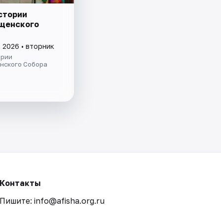
стории
щенского
 2026 • вторник
ории
нского Собора
Контакты
Пишите: info@afisha.org.ru