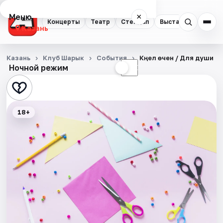
Меню
×
Концерты
Театр
Стендап
Выставки
Квест
Казань
Концерты
Казань
Клуб Шарык
События
Күңел өчен / Для души
Ночной режим
☀
☾
Театр
Стендап
18+
Выставки
Квесты
Экскурсии
Спорт
События