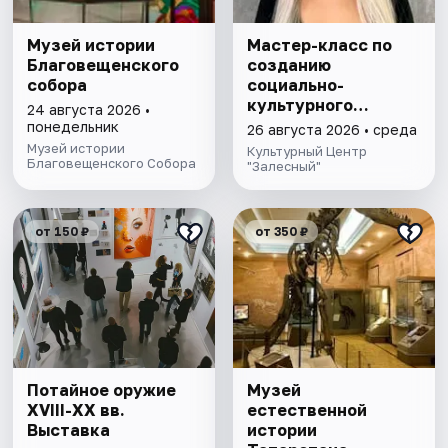
Музей истории
Мастер-класс по
Благовещенского
созданию
собора
социально-
культурного
24 августа 2026 •
проекта
понедельник
26 августа 2026 • среда
Музей истории
Культурный Центр
Благовещенского Собора
"Залесный"
от 150 ₽
от 350 ₽
Потайное оружие
Музей
XVIII-XX вв.
естественной
Выставка
истории