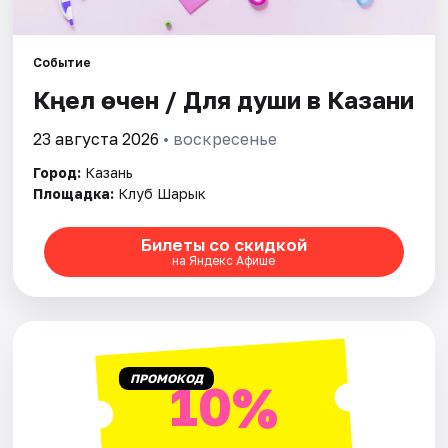
Города
Событие
Күңел өчен / Для души в Казани
Площадки
23 августа 2026
• воскресенье
Артисты
Город:
Казань
Рейтинги
Площадка:
Клуб Шарык
Билеты со скидкой
на Яндекс Афише
ПРОМОКОД
10%