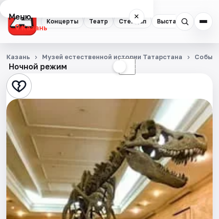
Меню
×
Концерты
Театр
Стендап
Выставки
Квест
Казань
Концерты
Казань
Музей естественной истории Татарстана
Событ
Ночной режим
☀
☾
Театр
Стендап
Выставки
Квесты
Экскурсии
Спорт
События