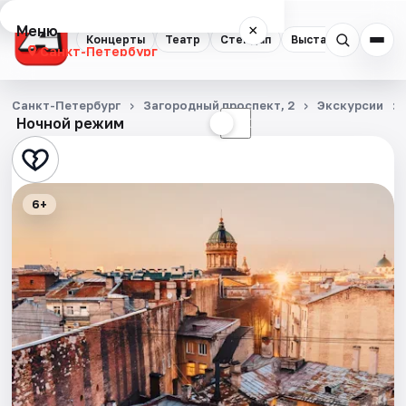
Меню
×
Концерты
Театр
Стендап
Выставки
Квест
Санкт-Петербург
Концерты
Санкт-Петербург
Загородный проспект, 2
Экскурсии
Ночной режим
☀
☾
Театр
Стендап
6+
Выставки
Квесты
Экскурсии
Спорт
События