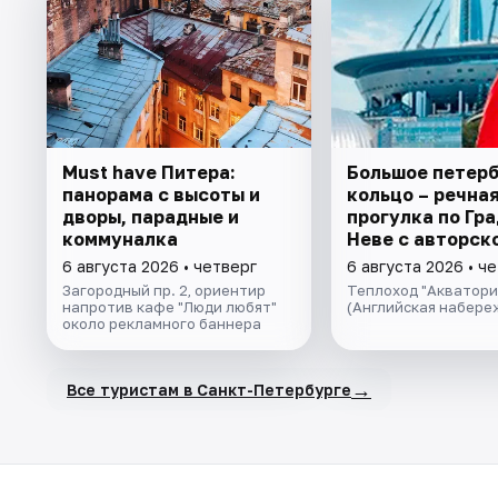
Must have Питера:
Большое петер
панорама с высоты и
кольцо – речна
дворы, парадные и
прогулка пo Гра
коммуналка
Неве с авторск
экскурсией и ж
6 августа 2026 • четверг
6 августа 2026 • ч
музыкой в тёпл
Загородный пр. 2, ориентир
Теплоход "Акватори
салоне теплохо
напротив кафе "Люди любят"
(Английская набере
около рекламного баннера
→
Все туристам в Санкт-Петербурге