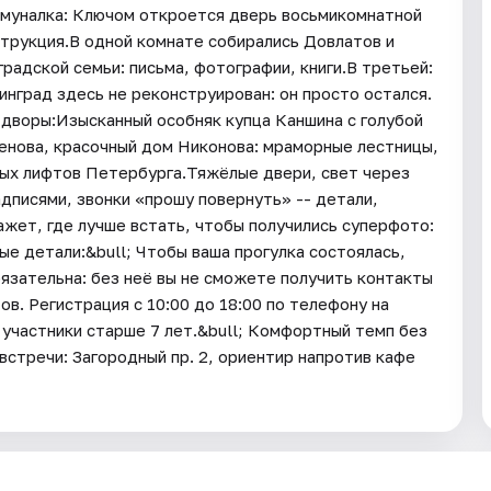
муналка: Ключом откроется дверь восьмикомнатной
струкция.В одной комнате собирались Довлатов и
радской семьи: письма, фотографии, книги.В третьей:
град здесь не реконструирован: он просто остался.
 дворы:Изысканный особняк купца Каншина с голубой
енова, красочный дом Никонова: мраморные лестницы,
вых лифтов Петербурга.Тяжёлые двери, свет через
дписями, звонки «прошу повернуть» -- детали,
жет, где лучше встать, чтобы получились суперфото:
ые детали:&bull; Чтобы ваша прогулка состоялась,
язательна: без неё вы не сможете получить контакты
ов. Регистрация с 10:00 до 18:00 по телефону на
 участники старше 7 лет.&bull; Комфортный темп без
встречи: Загородный пр. 2, ориентир напротив кафе