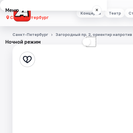
Меню
×
Концерты
Театр
С
Санкт-Петербург
Концерты
Санкт-Петербург
Загородный пр. 2, ориентир напроти
Ночной режим
☀
☾
Театр
Стендап
Выставки
Квесты
Экскурсии
Спорт
События