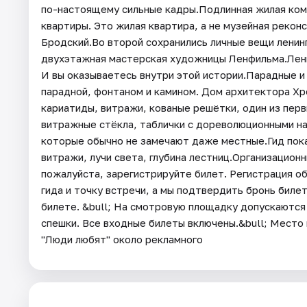
по-настоящему сильные кадры.Подлинная жилая ком
квартиры. Это жилая квартира, а не музейная рекон
Бродский.Во второй сохранились личные вещи ленинг
двухэтажная мастерская художницы Ленфильма.Ленин
И вы оказываетесь внутри этой истории.Парадные и
парадной, фонтаном и камином. Дом архитектора Хр
кариатиды, витражи, кованые решётки, один из пер
витражные стёкла, таблички с дореволюционными на
которые обычно не замечают даже местные.Гид пока
витражи, лучи света, глубина лестниц.Организационн
пожалуйста, зарегистрируйте билет. Регистрация об
гида и точку встречи, а мы подтвердить бронь билет
билете. &bull; На смотровую площадку допускаются
спешки. Все входные билеты включены.&bull; Место 
"Люди любят" около рекламного