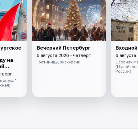
бургское
Вечерний Петербург
Входной
я
6 августа 2026 • четверг
6 августа 
ду на
Гостиницы, экскурсии
Особняк М
ой
(Музей по
России)
ивой
етверг
ом
я звука"
да
жная)