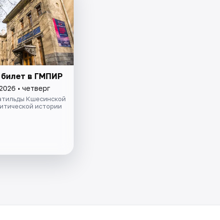
 билет в ГМПИР
2026 • четверг
атильды Кшесинской
литической истории