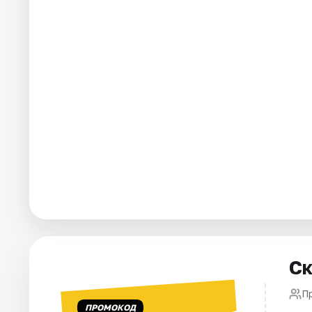
Города
Площадки
Артисты
Рейтинги
Ск
П
ПРОМОКОД