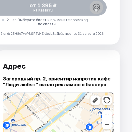
от 1 395 ₽
на Kassir.ru
2 шаг. Выберите билет и примените промокод
до оплаты
 erid: 25H8d7vbP8SRTvHZrUcdLB.
Действует до 31 августа 2026
Адрес
Загородный пр. 2, ориентир напротив кафе
"Люди любят" около рекламного баннера