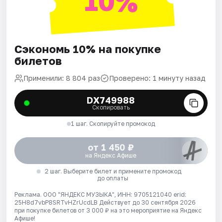
10%
Сэкономь 10% на покупке
билетов
Применили: 8 804 раз
Проверено: 1 минуту назад
DX749988
Скопировать
1 шаг. Скопируйте промокод
от 1 450 ₽
на Яндекс Афише
2 шаг. Выберите билет и примените промокод
до оплаты
Реклама. ООО "ЯНДЕКС МУЗЫКА", ИНН: 9705121040 erid:
25H8d7vbP8SRTvHZrUcdLB
Действует до 30 сентября 2026
при покупке билетов от 3 000 ₽ на это мероприятие на Яндекс
Афише!