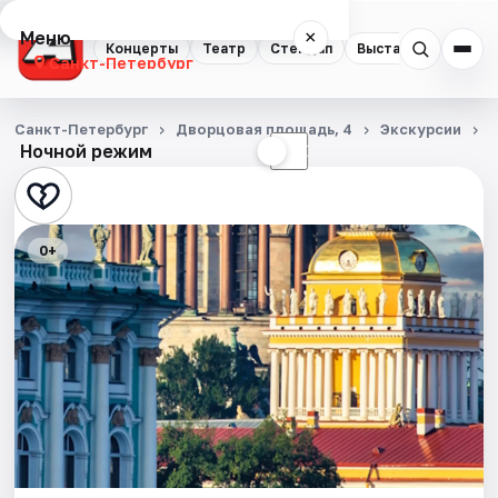
Меню
×
Концерты
Театр
Стендап
Выставки
Квест
Санкт-Петербург
Концерты
Санкт-Петербург
Дворцовая площадь, 4
Экскурсии
Ночной режим
☀
☾
Театр
Стендап
0+
Выставки
Квесты
Экскурсии
Спорт
События