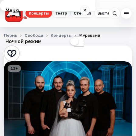
Меню
×
Концерты
Театр
Стендап
Выставки
Квест
Пермь
Концерты
Пермь
Свобода
Концерты
Мураками
Ночной режим
☀
☾
Театр
Стендап
12+
Выставки
Квесты
Экскурсии
Спорт
События