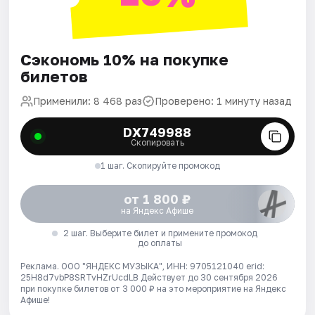
Сэкономь 10% на покупке
билетов
Применили: 8 468 раз
Проверено: 1 минуту назад
DX749988
Скопировать
1 шаг. Скопируйте промокод
от 1 800 ₽
на Яндекс Афише
2 шаг. Выберите билет и примените промокод
до оплаты
Реклама. ООО "ЯНДЕКС МУЗЫКА", ИНН: 9705121040 erid:
25H8d7vbP8SRTvHZrUcdLB
Действует до 30 сентября 2026
при покупке билетов от 3 000 ₽ на это мероприятие на Яндекс
Афише!