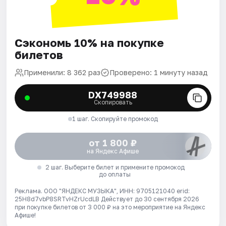
Сэкономь 10% на покупке
билетов
Применили: 8 362 раз
Проверено: 1 минуту назад
DX749988
Скопировать
1 шаг. Скопируйте промокод
от 1 800 ₽
на Яндекс Афише
2 шаг. Выберите билет и примените промокод
до оплаты
Реклама. ООО "ЯНДЕКС МУЗЫКА", ИНН: 9705121040 erid:
25H8d7vbP8SRTvHZrUcdLB
Действует до 30 сентября 2026
при покупке билетов от 3 000 ₽ на это мероприятие на Яндекс
Афише!