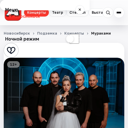
Меню
×
Концерты
Театр
Стендап
Выставки
Квест
Новосибирск
Концерты
Новосибирск
Подземка
Концерты
Мураками
Ночной режим
☀
☾
Театр
Стендап
12+
Выставки
Квесты
Экскурсии
Спорт
События