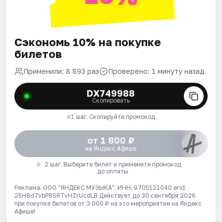
Сэкономь 10% на покупке
билетов
Применили: 8 893 раз
Проверено: 1 минуту назад
DX749988
Скопировать
1 шаг. Скопируйте промокод
от 1 800 ₽
на Яндекс Афише
2 шаг. Выберите билет и примените промокод
до оплаты
Реклама. ООО "ЯНДЕКС МУЗЫКА", ИНН: 9705121040 erid:
25H8d7vbP8SRTvHZrUcdLB
Действует до 30 сентября 2026
при покупке билетов от 3 000 ₽ на это мероприятие на Яндекс
Афише!