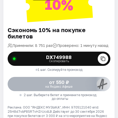
10%
Сэкономь 10% на покупке
билетов
Применили: 8 751 раз
Проверено: 1 минуту назад
DX749988
Скопировать
1 шаг. Скопируйте промокод
от 550 ₽
на Яндекс Афише
2 шаг. Выберите билет и примените промокод
до оплаты
Реклама. ООО "ЯНДЕКС МУЗЫКА", ИНН: 9705121040 erid:
25H8d7vbP8SRTvHZrUcdLB
Действует до 30 сентября 2026
при покупке билетов от 3 000 ₽ на это мероприятие на Яндекс