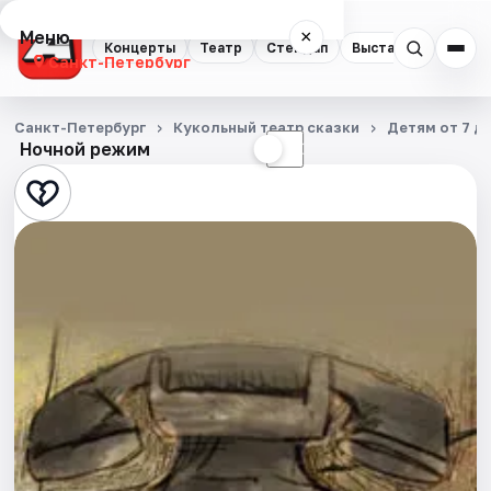
Меню
×
Концерты
Театр
Стендап
Выставки
Квест
Санкт-Петербург
Концерты
Санкт-Петербург
Кукольный театр сказки
Детям от 7 до
Ночной режим
☀
☾
Театр
Стендап
Выставки
Квесты
Экскурсии
Спорт
События