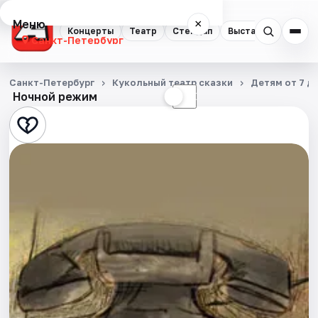
Меню
×
Концерты
Театр
Стендап
Выставки
Квест
Санкт-Петербург
Концерты
Санкт-Петербург
Кукольный театр сказки
Детям от 7 до
Ночной режим
☀
☾
Театр
Стендап
Выставки
Квесты
Экскурсии
Спорт
События