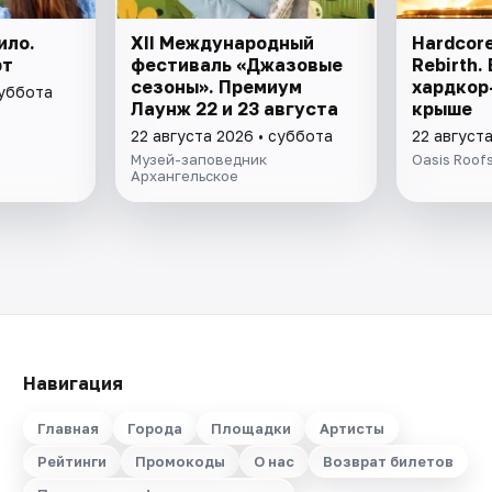
ило.
XII Международный
Hardcore 
рт
фестиваль «Джазовые
Rebirth.
сезоны». Премиум
хардкор
суббота
Лаунж 22 и 23 августа
крыше
22 августа 2026 • суббота
22 август
Музей-заповедник
Oasis Roof
Архангельское
Навигация
Главная
Города
Площадки
Артисты
Рейтинги
Промокоды
О нас
Возврат билетов