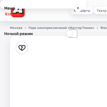
Меню
×
Концерты
Театр
Москва
Концерты
Москва
Парк киноприключений «Мастер Панин»
Фес
Ночной режим
☀
☾
Театр
Стендап
Выставки
Квесты
Экскурсии
Спорт
События