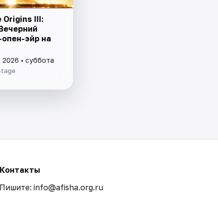
Origins III:
 Вечерний
-опен-эйр на
а 2026 • суббота
stage
Контакты
Пишите: info@afisha.org.ru