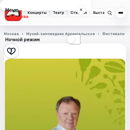
Меню
×
Концерты
Театр
Стендап
Выставки
Квест
Москва
Концерты
Москва
Музей-заповедник Архангельское
Фестивали
Ночной режим
☀
☾
Театр
Стендап
Выставки
Квесты
Экскурсии
Спорт
События