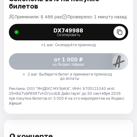
билетов
Применили: 8 466 раз
Проверено: 1 минуту назад
DX749988
Скопировать
1 шаг. Скопируйте промокод
от 1 000 ₽
на Яндекс Афише
2 шаг. Выберите билет и примените промокод
до оплаты
Реклама. ООО "ЯНДЕКС МУЗЫКА", ИНН: 9705121040 erid:
25H8d7vbP8SRTvHZrUcdLB
Действует до 30 сентября 2026
при покупке билетов от 3 000 ₽ на это мероприятие на Яндекс
Афише!
О концерте