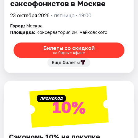
саксофонистов в Москве
23 октября 2026
• пятница • 19:00
Города
Город:
Москва
Площадки
Площадка:
Консерватория им. Чайковского
Артисты
Билеты со скидкой
на Яндекс Афише
Рейтинги
Еще билеты
ПРОМОКОД
10%
Сэкономь 10% на покупке