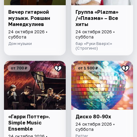
Вечер гитарной
Группа «Plazma»
музыки. Ровшан
/«Плазма» – Все
Мамедкулиев
хиты
24 октября 2026 •
24 октября 2026 •
суббота
суббота
Дом музыки
бар «Руки Вверх!»
(Строгино)
от 700 ₽
от 1 500 ₽
«Гарри Поттер».
Диско 80-90х
Simple Music
24 октября 2026 •
Ensemble
суббота
Petter
24 октября 2026 •