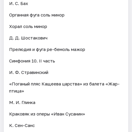
И. С. Бах
Органная фуга соль минор
Хорал соль минор
Д. Д. Шостакович
Прелюдия и фуга ре-бемоль мажор
Симфония 10. II часть
И. Ф. Стравинский
«Поганый пляс Кащеева царства» из балета «Жар-
птица»
М. И. Глинка
Краковяк из оперы «Иван Сусанин»
К. Сен-Санс