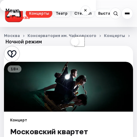
Меню
×
Концерты
Театр
Стендап
Выставки
Квест
Москва
Концерты
Москва
Консерватория им. Чайковского
Концерты
М
Ночной режим
☀
☾
Театр
Стендап
18+
Выставки
Квесты
Экскурсии
Спорт
Концерт
Московский квартет
События