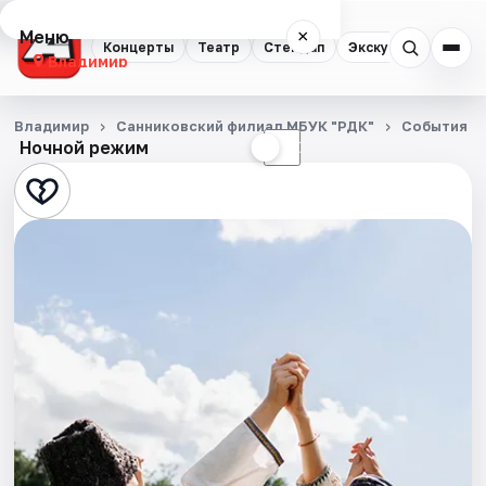
Меню
×
Концерты
Театр
Стендап
Экскурсии
Владимир
Концерты
Владимир
Санниковский филиал МБУК "РДК"
События
Ночной режим
☀
☾
Театр
Стендап
Экскурсии
События
Города
Площадки