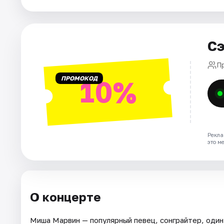
Города
Сэ
Площадки
П
Артисты
ПРОМОКОД
10%
Рейтинги
Рекла
это м
О концерте
Миша Марвин — популярный певец, сонграйтер, один 