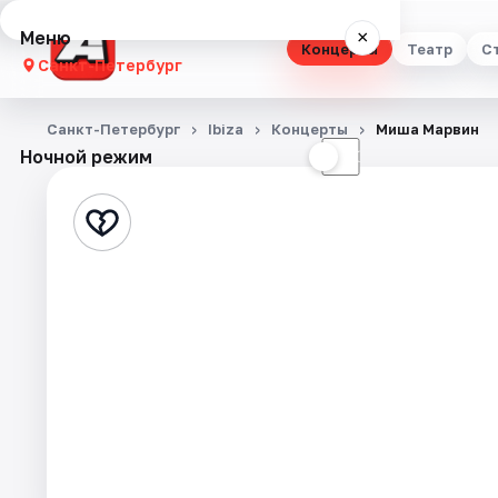
Меню
×
Концерты
Театр
С
Санкт-Петербург
Концерты
Санкт-Петербург
Ibiza
Концерты
Миша Марвин
Ночной режим
☀
☾
Театр
Стендап
Выставки
Квесты
Экскурсии
Спорт
События