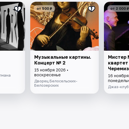
от 500 ₽
от 2 000 ₽
Музыкальные картины.
Мистер 
Концерт № 2
квартет
Черемиз
15 ноября 2026 •
воскресенье
тмана
16 ноября
понедель
Дворец Белосельских-
Белозерских
Джаз-клуб