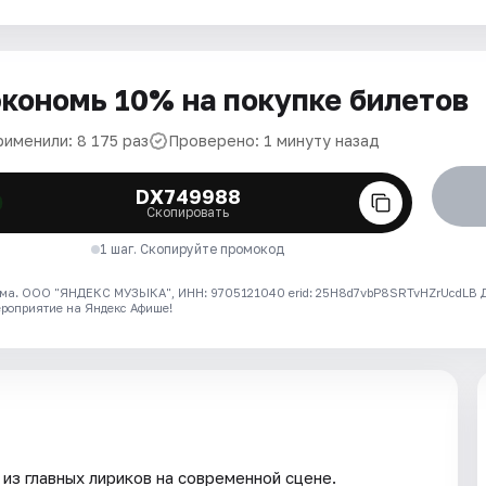
кономь 10% на покупке билетов
рименили: 8 175 раз
Проверено: 1 минуту назад
DX749988
Скопировать
1 шаг. Скопируйте промокод
ма. ООО "ЯНДЕКС МУЗЫКА", ИНН: 9705121040 erid: 25H8d7vbP8SRTvHZrUcdLB
ероприятие на Яндекс Афише!
из главных лириков на современной сцене.