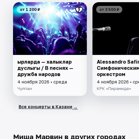
от 1 200 ₽
от 3 500 ₽
Җырларда — халыклар
Alessandro Safi
дуслыгы / В песнях —
Симфонически
дружба народов
оркестром
4 ноября 2026 • среда
4 ноября 2026 • с
Чулпан
КРК «Пирамида»
→
Все концерты в Казани
Миша Марвин в других городах