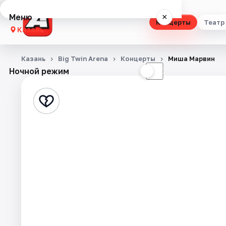
Меню
×
Концерты
Театр
Казань
Концерты
Казань
Big Twin Arena
Концерты
Миша Марвин
Ночной режим
☀
☾
Театр
Стендап
Выставки
Квесты
Экскурсии
Спорт
События