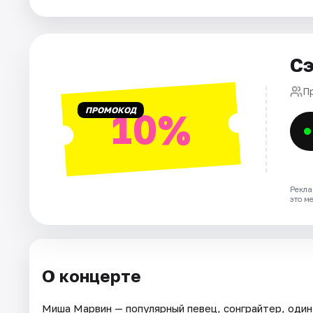
Города
Сэ
Площадки
П
Артисты
ПРОМОКОД
10%
Рейтинги
Рекла
это м
О концерте
Миша Марвин — популярный певец, сонграйтер, один 