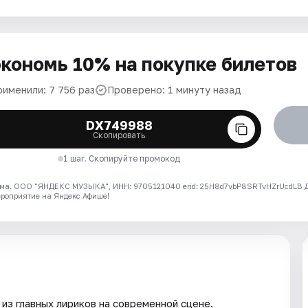
кономь 10% на покупке билетов
рименили: 7 756 раз
Проверено: 1 минуту назад
DX749988
Скопировать
1 шаг. Скопируйте промокод
ма. ООО "ЯНДЕКС МУЗЫКА", ИНН: 9705121040 erid: 25H8d7vbP8SRTvHZrUcdLB
ероприятие на Яндекс Афише!
из главных лириков на современной сцене.