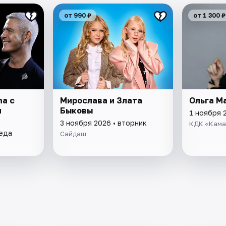
от 990 ₽
от 1 300 ₽
na с
Мирослава и Злата
Ольга М
м
Быковы
1 ноября 
3 ноября 2026 • вторник
КДК «Кама
реда
Сайдаш