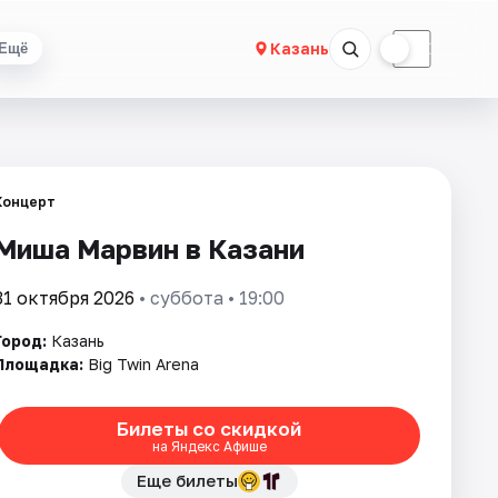
☀
☾
Казань
Ещё
Концерт
Миша Марвин в Казани
31 октября 2026
• суббота • 19:00
Город:
Казань
Площадка:
Big Twin Arena
Билеты со скидкой
на Яндекс Афише
Еще билеты