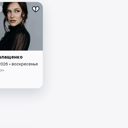
алащенко
2026 • воскресенье
з»