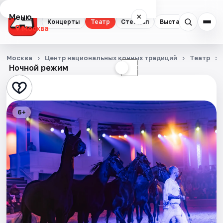
Меню
×
Концерты
Театр
Стендап
Выставки
Квест
Москва
Концерты
Москва
Центр национальных конных традиций
Театр
Ночной режим
☀
☾
Театр
Стендап
6+
Выставки
Квесты
Экскурсии
Спорт
События