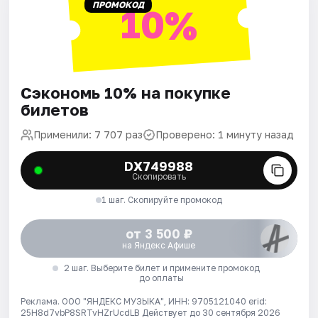
ПРОМОКОД
10%
Сэкономь 10% на покупке
билетов
Применили: 7 707 раз
Проверено: 1 минуту назад
DX749988
Скопировать
1 шаг. Скопируйте промокод
от 3 500 ₽
на Яндекс Афише
2 шаг. Выберите билет и примените промокод
до оплаты
Реклама. ООО "ЯНДЕКС МУЗЫКА", ИНН: 9705121040 erid:
25H8d7vbP8SRTvHZrUcdLB
Действует до 30 сентября 2026