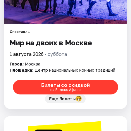
Города
Площадки
Спектакль
Мир на двоих в Москве
Артисты
1 августа 2026
• суббота
Рейтинги
Город:
Москва
Площадка:
Центр национальных конных традиций
Билеты со скидкой
на Яндекс Афише
Еще билеты