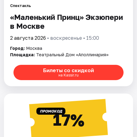
Спектакль
«Маленький Принц» Экзюпери
Города
в Москве
Площадки
2 августа 2026
• воскресенье • 15:00
Артисты
Город:
Москва
Площадка:
Театральный Дом «Аполлинария»
Рейтинги
Билеты со скидкой
на Kassir.ru
ПРОМОКОД
17%