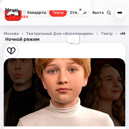
Меню
×
Концерты
Театр
Стендап
Выставки
Квест
Москва
Концерты
Москва
Театральный Дом «Аполлинария»
Театр
«Ма
Ночной режим
☀
☾
Театр
Стендап
Выставки
Квесты
Экскурсии
Спорт
События