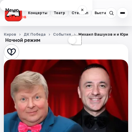
Меню
×
Концерты
Театр
Стендап
Выставки
Квест
Киров
Концерты
Киров
ДК Победа
События
Михаил Вашуков и и Юрий
Ночной режим
☀
☾
Театр
Стендап
Выставки
Квесты
Экскурсии
Спорт
События