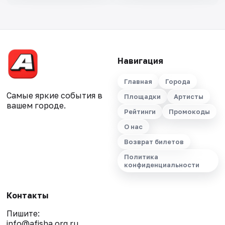
Навигация
Главная
Города
Самые яркие события в
Площадки
Артисты
вашем городе.
Рейтинги
Промокоды
О нас
Возврат билетов
Политика
конфиденциальности
Контакты
Пишите:
info@afisha.org.ru