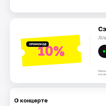
Города
Площадки
Сэ
Артисты
П
ПРОМОКОД
10%
Рейтинги
Рекла
это м
О концерте