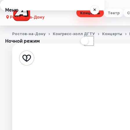
Меню
×
Концерты
Театр
С
Ростов-на-Дону
Концерты
Ростов-на-Дону
Конгресс-холл ДГТУ
Концерты
Ночной режим
☀
☾
Театр
Стендап
Выставки
Квесты
Экскурсии
Спорт
События