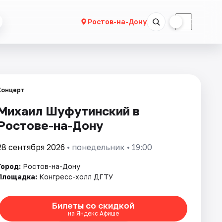
☀
☾
Ростов-на-Дону
Концерт
Михаил Шуфутинский в
Ростове-на-Дону
28 сентября 2026
• понедельник • 19:00
Город:
Ростов-на-Дону
Площадка:
Конгресс-холл ДГТУ
Билеты со скидкой
на Яндекс Афише