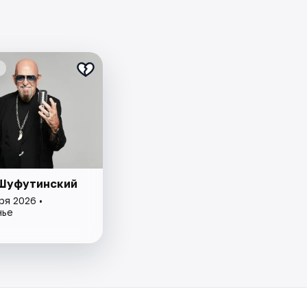
Шуфутинский
ря 2026 •
нье