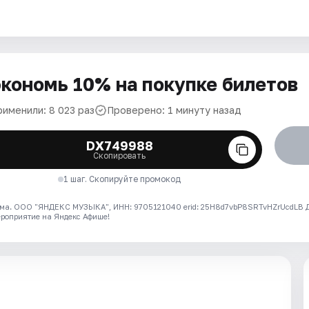
кономь 10% на покупке билетов
рименили: 8 023 раз
Проверено: 1 минуту назад
DX749988
Скопировать
1 шаг. Скопируйте промокод
ма. ООО "ЯНДЕКС МУЗЫКА", ИНН: 9705121040 erid: 25H8d7vbP8SRTvHZrUcdLB
ероприятие на Яндекс Афише!