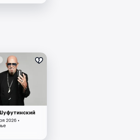
Шуфутинский
ря 2026 •
нье