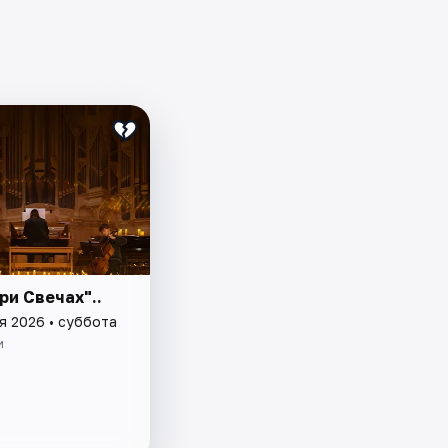
ри Свечах"..
я 2026 • суббота
и