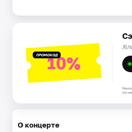
Города
Площадки
Сэ
Артисты
П
ПРОМОКОД
10%
Рейтинги
Рекла
это м
О концерте