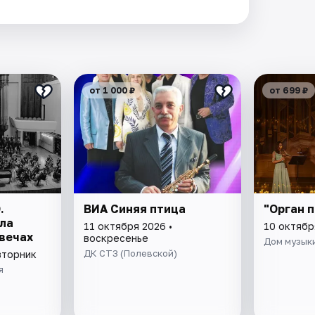
от 1 000 ₽
от 699 ₽
.
ВИА Синяя птица
"Орган п
ла
11 октября 2026 •
10 октябр
вечах
воскресенье
Дом музык
ДК СТЗ (Полевской)
вторник
я