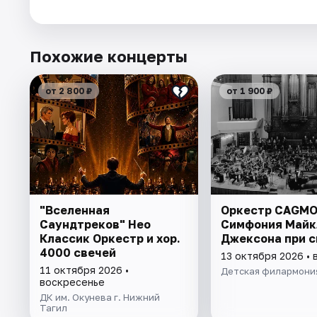
Похожие концерты
от 2 800 ₽
от 1 900 ₽
"Вселенная
Оркестр CAGMO
Саундтреков" Нео
Симфония Майк
Классик Оркестр и хор.
Джексона при с
4000 свечей
13 октября 2026 • 
11 октября 2026 •
Детская филармони
воскресенье
ДК им. Окунева г. Нижний
Тагил