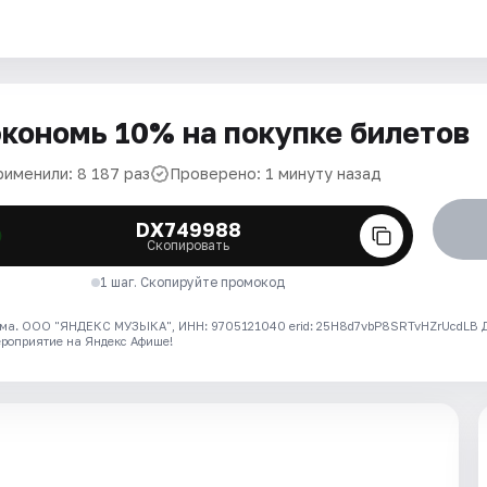
кономь 10% на покупке билетов
рименили: 8 187 раз
Проверено: 1 минуту назад
DX749988
Скопировать
1 шаг. Скопируйте промокод
ма. ООО "ЯНДЕКС МУЗЫКА", ИНН: 9705121040 erid: 25H8d7vbP8SRTvHZrUcdLB
ероприятие на Яндекс Афише!