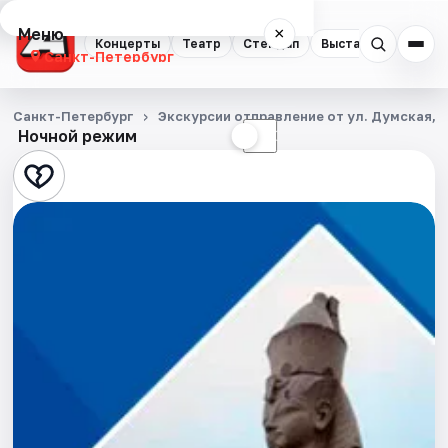
Меню
×
Концерты
Театр
Стендап
Выставки
Квест
Санкт-Петербург
Концерты
Санкт-Петербург
Экскурсии отправление от ул. Думская, д
Ночной режим
☀
☾
Театр
Стендап
Выставки
Квесты
Экскурсии
Спорт
События