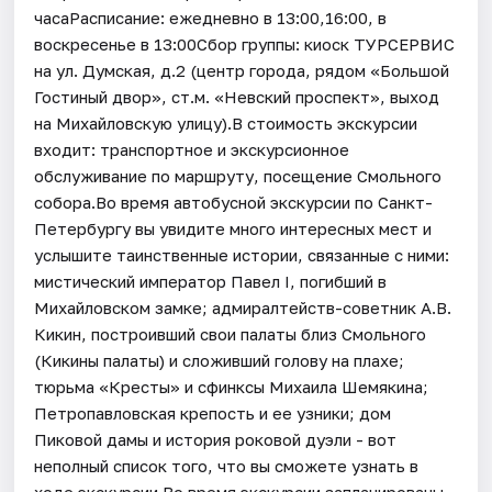
часаРасписание: ежедневно в 13:00,16:00, в
воскресенье в 13:00Сбор группы: киоск ТУРСЕРВИС
на ул. Думская, д.2 (центр города, рядом «Большой
Гостиный двор», ст.м. «Невский проспект», выход
на Михайловскую улицу).В стоимость экскурсии
входит: транспортное и экскурсионное
обслуживание по маршруту, посещение Смольного
собора.Во время автобусной экскурсии по Санкт-
Петербургу вы увидите много интересных мест и
услышите таинственные истории, связанные с ними:
мистический император Павел I, погибший в
Михайловском замке; адмиралтейств-советник А.В.
Кикин, построивший свои палаты близ Смольного
(Кикины палаты) и сложивший голову на плахе;
тюрьма «Кресты» и сфинксы Михаила Шемякина;
Петропавловская крепость и ее узники; дом
Пиковой дамы и история роковой дуэли - вот
неполный список того, что вы сможете узнать в
ходе экскурсии.Во время экскурсии запланированы