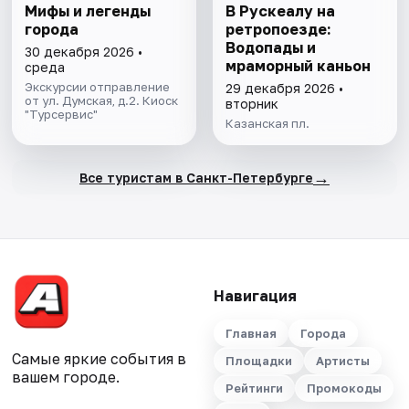
Мифы и легенды
В Рускеалу на
города
ретропоезде:
Водопады и
30 декабря 2026 •
мраморный каньон
среда
Экскурсии отправление
29 декабря 2026 •
от ул. Думская, д.2. Киоск
вторник
"Турсервис"
Казанская пл.
→
Все туристам в Санкт-Петербурге
Навигация
Главная
Города
Самые яркие события в
Площадки
Артисты
вашем городе.
Рейтинги
Промокоды