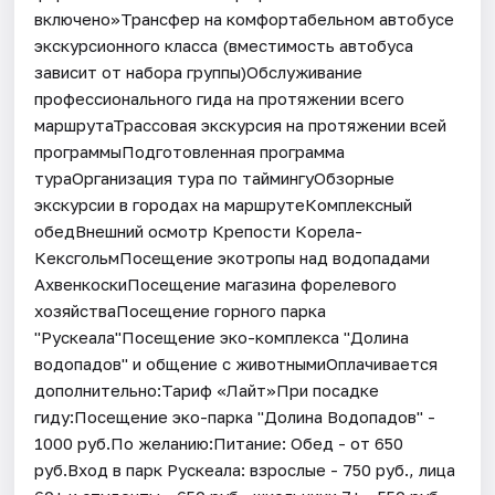
включено»Трансфер на комфортабельном автобусе
экскурсионного класса (вместимость автобуса
зависит от набора группы)Обслуживание
профессионального гида на протяжении всего
маршрутаТрассовая экскурсия на протяжении всей
программыПодготовленная программа
тураОрганизация тура по таймингуОбзорные
экскурсии в городах на маршрутеКомплексный
обедВнешний осмотр Крепости Корела-
КексгольмПосещение экотропы над водопадами
АхвенкоскиПосещение магазина форелевого
хозяйстваПосещение горного парка
"Рускеала"Посещение эко-комплекса "Долина
водопадов" и общение с животнымиОплачивается
дополнительно:Тариф «Лайт»При посадке
гиду:Посещение эко-парка "Долина Водопадов" -
1000 руб.По желанию:Питание: Обед - от 650
руб.Вход в парк Рускеала: взрослые - 750 руб., лица