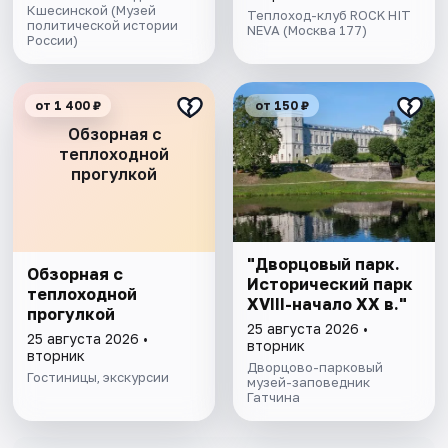
Кшесинской (Музей
Теплоход-клуб ROCK HIT
политической истории
NEVA (Москва 177)
России)
от 1 400 ₽
от 150 ₽
Обзорная с
теплоходной
прогулкой
"Дворцовый парк.
Обзорная с
Исторический парк
теплоходной
XVIII-начало XX в."
прогулкой
25 августа 2026 •
25 августа 2026 •
вторник
вторник
Дворцово-парковый
Гостиницы, экскурсии
музей-заповедник
Гатчина