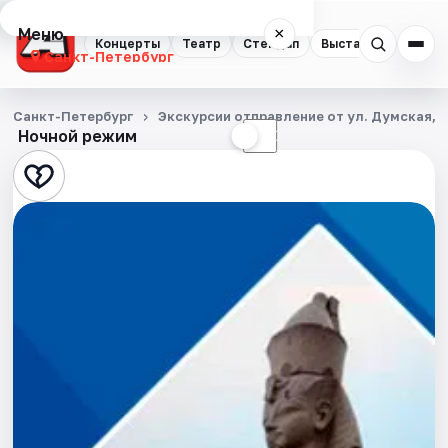
Меню
×
Концерты
Театр
Стендап
Выставки
Квест
Санкт-Петербург
Концерты
Санкт-Петербург
Экскурсии отправление от ул. Думская, д
Ночной режим
☀
☾
Театр
Стендап
Выставки
Квесты
Экскурсии
Спорт
События