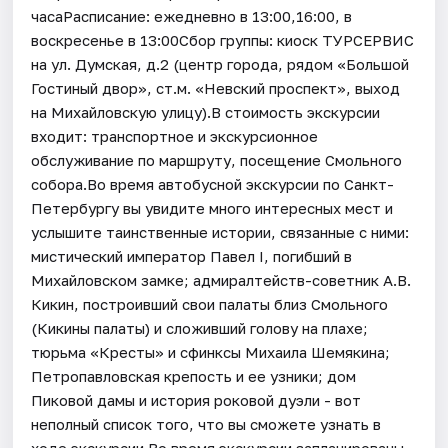
часаРасписание: ежедневно в 13:00,16:00, в
воскресенье в 13:00Сбор группы: киоск ТУРСЕРВИС
на ул. Думская, д.2 (центр города, рядом «Большой
Гостиный двор», ст.м. «Невский проспект», выход
на Михайловскую улицу).В стоимость экскурсии
входит: транспортное и экскурсионное
обслуживание по маршруту, посещение Смольного
собора.Во время автобусной экскурсии по Санкт-
Петербургу вы увидите много интересных мест и
услышите таинственные истории, связанные с ними:
мистический император Павел I, погибший в
Михайловском замке; адмиралтейств-советник А.В.
Кикин, построивший свои палаты близ Смольного
(Кикины палаты) и сложивший голову на плахе;
тюрьма «Кресты» и сфинксы Михаила Шемякина;
Петропавловская крепость и ее узники; дом
Пиковой дамы и история роковой дуэли - вот
неполный список того, что вы сможете узнать в
ходе экскурсии.Во время экскурсии запланированы