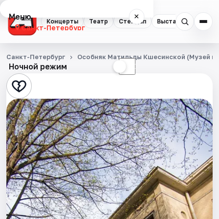
Меню
×
Концерты
Театр
Стендап
Выставки
Квест
Санкт-Петербург
Концерты
Санкт-Петербург
Особняк Матильды Кшесинской (Музей по
Ночной режим
☀
☾
Театр
Стендап
Выставки
Квесты
Экскурсии
Спорт
События