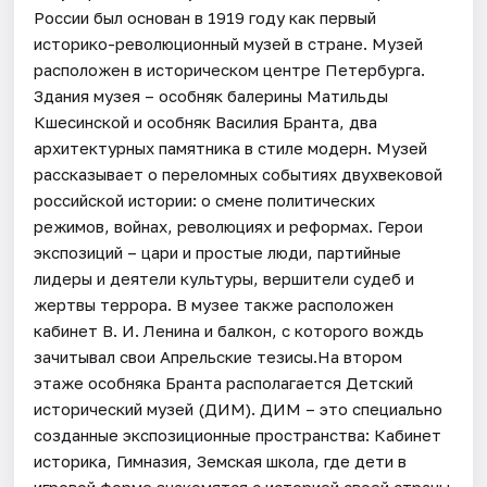
России был основан в 1919 году как первый
историко-революционный музей в стране. Музей
расположен в историческом центре Петербурга.
Здания музея – особняк балерины Матильды
Кшесинской и особняк Василия Бранта, два
архитектурных памятника в стиле модерн. Музей
рассказывает о переломных событиях двухвековой
российской истории: о смене политических
режимов, войнах, революциях и реформах. Герои
экспозиций – цари и простые люди, партийные
лидеры и деятели культуры, вершители судеб и
жертвы террора. В музее также расположен
кабинет В. И. Ленина и балкон, с которого вождь
зачитывал свои Апрельские тезисы.На втором
этаже особняка Бранта располагается Детский
исторический музей (ДИМ). ДИМ – это специально
созданные экспозиционные пространства: Кабинет
историка, Гимназия, Земская школа, где дети в
игровой форме знакомятся с историей своей страны