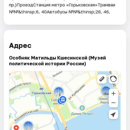
пр.)ПроездСтанция метро «Горьковская»Трамваи
№№&thinsp;6, 40Автобусы №№&thinsp;28, 46,
Адрес
Особняк Матильды Кшесинской (Музей
политической истории России)