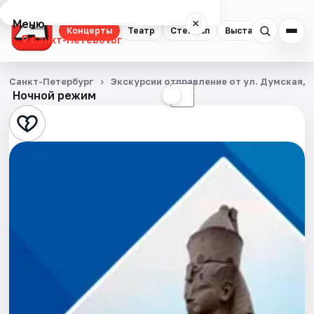
Меню
×
Концерты
Театр
Стендап
Выставки
Квест
Санкт-Петербург
Концерты
Санкт-Петербург
Экскурсии отправление от ул. Думская, д
Ночной режим
☀
☾
Театр
Стендап
Выставки
Квесты
Экскурсии
Спорт
События