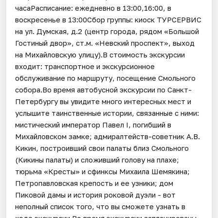
часаРасписание: ежедневно в 13:00,16:00, в
воскресенье в 13:00Сбор группы: киоск ТУРСЕРВИС
на ул. Думская, д.2 (центр города, рядом «Большой
Гостиный двор», ст.м. «Невский проспект», выход
на Михайловскую улицу).В стоимость экскурсии
входит: транспортное и экскурсионное
обслуживание по маршруту, посещение Смольного
собора.Во время автобусной экскурсии по Санкт-
Петербургу вы увидите много интересных мест и
услышите таинственные истории, связанные с ними:
мистический император Павел I, погибший в
Михайловском замке; адмиралтейств-советник А.В.
Кикин, построивший свои палаты близ Смольного
(Кикины палаты) и сложивший голову на плахе;
тюрьма «Кресты» и сфинксы Михаила Шемякина;
Петропавловская крепость и ее узники; дом
Пиковой дамы и история роковой дуэли - вот
неполный список того, что вы сможете узнать в
ходе экскурсии.Во время экскурсии запланированы