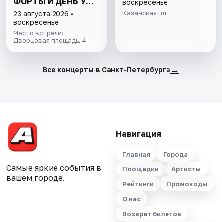
ФОРТЫ И ДЕНЬ У
воскресенье
ФИНСКОГО ЗАЛИВА.
Казанская пл.
23 августа 2026 •
ВСЁ ВКЛЮЧЕНО
воскресенье
Место встречи:
Дворцовая площадь, 4
→
Все концерты в Санкт-Петербурге
Навигация
Главная
Города
Самые яркие события в
Площадки
Артисты
вашем городе.
Рейтинги
Промокоды
О нас
Возврат билетов