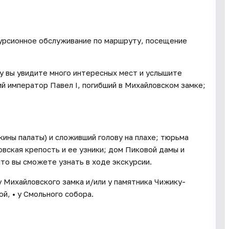
.
курсионное обслуживание по маршруту, посещение
у вы увидите много интересных мест и услышите
ий император Павел I, погибший в Михайловском замке;
кины палаты) и сложивший голову на плахе; тюрьма
ская крепость и ее узники; дом Пиковой дамы и
что вы сможете узнать в ходе экскурсии.
у Михайловского замка и/или у памятника Чижику-
й, • у Смольного собора.