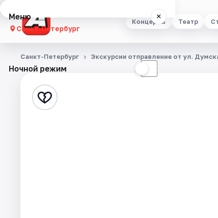
Меню
×
Концерты
Театр
С
Санкт-Петербург
Концерты
Санкт-Петербург
Экскурсии отправление от ул. Думска
Ночной режим
☀
☾
Театр
Стендап
Выставки
Квесты
Экскурсии
Спорт
События