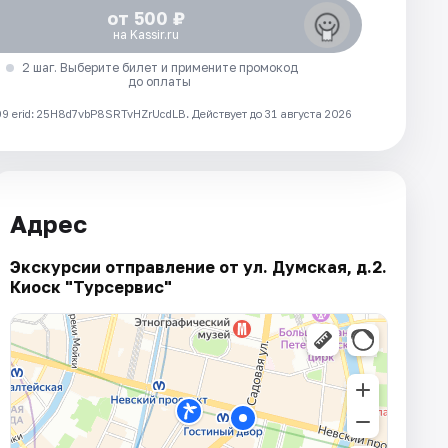
от 500 ₽
на Kassir.ru
2 шаг. Выберите билет и примените промокод
до оплаты
 erid: 25H8d7vbP8SRTvHZrUcdLB.
Действует до 31 августа 2026
Адрес
Экскурсии отправление от ул. Думская, д.2.
Киоск "Турсервис"