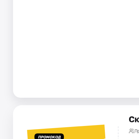
Города
Площадки
Артисты
Рейтинги
Ск
П
ПРОМОКОД