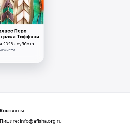
класс Перо
итража Тиффани
я 2026 • суббота
ражиста
Контакты
Пишите: info@afisha.org.ru