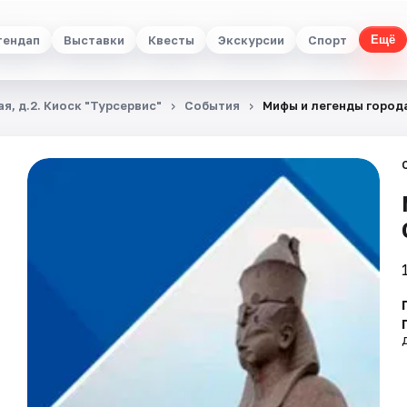
тендап
Выставки
Квесты
Экскурсии
Спорт
Ещё
я, д.2. Киоск "Турсервис"
События
Мифы и легенды город