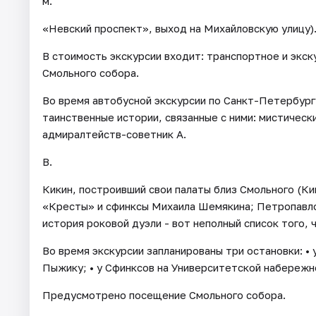
м.
«Невский проспект», выход на Михайловскую улицу)
В стоимость экскурсии входит: транспортное и экс
Смольного собора.
Во время автобусной экскурсии по Санкт-Петербург
таинственные истории, связанные с ними: мистическ
адмиралтейств-советник А.
В.
Кикин, построивший свои палаты близ Смольного (Ки
«Кресты» и сфинксы Михаила Шемякина; Петропавлов
история роковой дуэли - вот неполный список того, 
Во время экскурсии запланированы три остановки: • 
Пыжику; • у Сфинксов на Университетской набережно
Предусмотрено посещение Смольного собора.