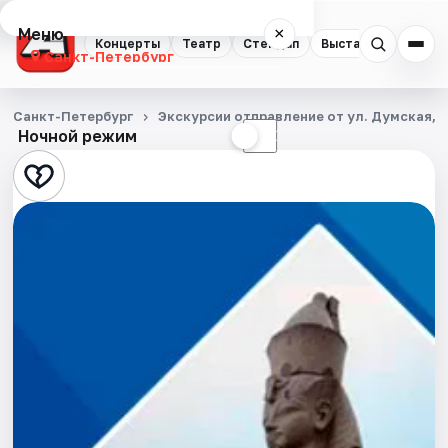
Меню
×
Концерты
Театр
Стендап
Выставки
Квест
Санкт-Петербург
Концерты
Санкт-Петербург
Экскурсии отправление от ул. Думская, д
Ночной режим
☀
☾
Театр
Стендап
Выставки
Квесты
Экскурсии
Спорт
События