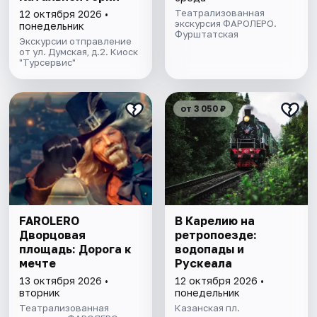
Театрализованная
12 октября 2026 •
экскурсия ФАРОЛЕРО.
понедельник
Фурштатская
Экскурсии отправление
от ул. Думская, д.2. Киоск
"Турсервис"
от 3 050 ₽
FAROLERO
В Карелию на
Дворцовая
ретропоезде:
площадь: Дорога к
водопады и
мечте
Рускеала
13 октября 2026 •
12 октября 2026 •
вторник
понедельник
Театрализованная
Казанская пл.