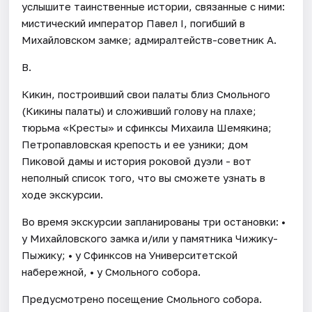
услышите таинственные истории, связанные с ними:
мистический император Павел I, погибший в
Михайловском замке; адмиралтейств-советник А.
В.
Кикин, построивший свои палаты близ Смольного
(Кикины палаты) и сложивший голову на плахе;
тюрьма «Кресты» и сфинксы Михаила Шемякина;
Петропавловская крепость и ее узники; дом
Пиковой дамы и история роковой дуэли - вот
неполный список того, что вы сможете узнать в
ходе экскурсии.
Во время экскурсии запланированы три остановки: •
у Михайловского замка и/или у памятника Чижику-
Пыжику; • у Сфинксов на Университетской
набережной, • у Смольного собора.
Предусмотрено посещение Смольного собора.