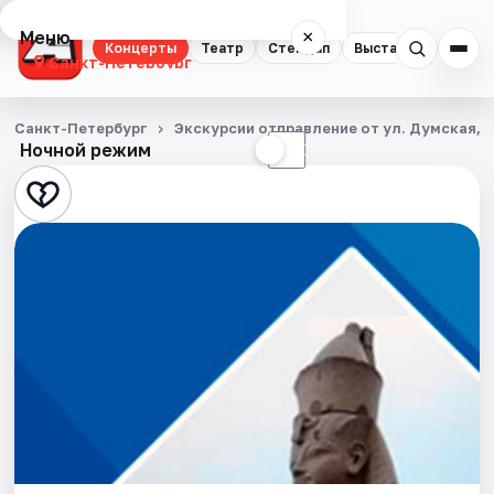
Меню
×
Концерты
Театр
Стендап
Выставки
Квест
Санкт-Петербург
Концерты
Санкт-Петербург
Экскурсии отправление от ул. Думская, д
Ночной режим
☀
☾
Театр
Стендап
Выставки
Квесты
Экскурсии
Спорт
События