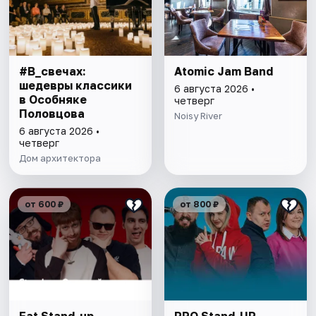
#В_свечах:
Atomic Jam Band
шедевры классики
6 августа 2026 •
в Особняке
четверг
Половцова
Noisy River
6 августа 2026 •
четверг
Дом архитектора
от 600 ₽
от 800 ₽