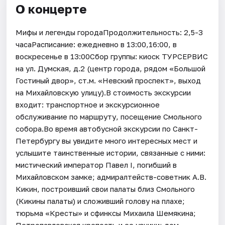
О концерте
Мифы и легенды городаПродолжительность: 2,5-3
часаРасписание: ежедневно в 13:00,16:00, в
воскресенье в 13:00Сбор группы: киоск ТУРСЕРВИС
на ул. Думская, д.2 (центр города, рядом «Большой
Гостиный двор», ст.м. «Невский проспект», выход
на Михайловскую улицу).В стоимость экскурсии
входит: транспортное и экскурсионное
обслуживание по маршруту, посещение Смольного
собора.Во время автобусной экскурсии по Санкт-
Петербургу вы увидите много интересных мест и
услышите таинственные истории, связанные с ними:
мистический император Павел I, погибший в
Михайловском замке; адмиралтейств-советник А.В.
Кикин, построивший свои палаты близ Смольного
(Кикины палаты) и сложивший голову на плахе;
тюрьма «Кресты» и сфинксы Михаила Шемякина;
Петропавловская крепость и ее узники; дом