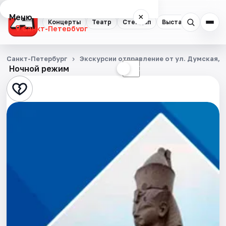
Меню
×
Концерты
Театр
Стендап
Выставки
Квест
Санкт-Петербург
Концерты
Санкт-Петербург
Экскурсии отправление от ул. Думская, д
Ночной режим
☀
☾
Театр
Стендап
Выставки
Квесты
Экскурсии
Спорт
События