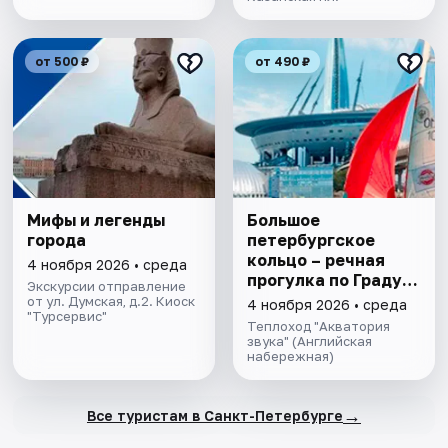
от 500 ₽
от 490 ₽
Мифы и легенды
Большое
города
петербургское
кольцо – речная
4 ноября 2026 • среда
прогулка пo Граду
Экскурсии отправление
на Неве с
от ул. Думская, д.2. Киоск
4 ноября 2026 • среда
"Турсервис"
авторской
Теплоход "Акватория
экскурсией и живой
звука" (Английская
набережная)
музыкой в тёплом
салоне теплохода
→
Все туристам в Санкт-Петербурге