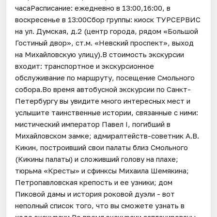
часаРасписание: ежедневно в 13:00,16:00, в
воскресенье в 13:00Сбор группы: киоск ТУРСЕРВИС
на ул. Думская, д.2 (центр города, рядом «Большой
Гостиный двор», ст.м. «Невский проспект», выход
на Михайловскую улицу).В стоимость экскурсии
входит: транспортное и экскурсионное
обслуживание по маршруту, посещение Смольного
собора.Во время автобусной экскурсии по Санкт-
Петербургу вы увидите много интересных мест и
услышите таинственные истории, связанные с ними:
мистический император Павел I, погибший в
Михайловском замке; адмиралтейств-советник А.В.
Кикин, построивший свои палаты близ Смольного
(Кикины палаты) и сложивший голову на плахе;
тюрьма «Кресты» и сфинксы Михаила Шемякина;
Петропавловская крепость и ее узники; дом
Пиковой дамы и история роковой дуэли - вот
неполный список того, что вы сможете узнать в
ходе экскурсии.Во время экскурсии запланированы