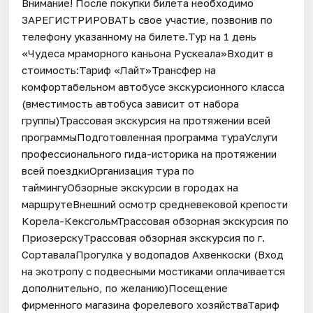
Внимание! После покупки билета необходимо
ЗАРЕГИСТРИРОВАТЬ свое участие, позвонив по
телефону указанному на билете.Тур на 1 день
«Чудеса мраморного каньона Рускеала»Входит в
стоимость:Тариф «Лайт»Трансфер на
комфортабельном автобусе экскурсионного класса
(вместимость автобуса зависит от набора
группы)Трассовая экскурсия на протяжении всей
программыПодготовленная программа тураУслуги
профессионального гида-историка на протяжении
всей поездкиОрганизация тура по
таймингуОбзорные экскурсии в городах на
маршрутеВнешний осмотр средневековой крепости
Корела-КексгольмТрассовая обзорная экскурсия по
ПриозерскуТрассовая обзорная экскурсия по г.
СортавалаПрогулка у водопадов Ахвенкоски (Вход
на экотропу с подвесными мостиками оплачивается
дополнительно, по желанию)Посещение
фирменного магазина форелевого хозяйстваТариф