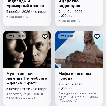
Водопады и
и царство
мраморный каньон
водопадов
5 ноября 2026 • четверг
7 ноября 2026 •
суббота
Казанская пл.
Казанская пл.
от 1 500 ₽
от 500 ₽
Музыкальная
Мифы и легенды
легенда Петербурга
города
– фильм «Брат»
7 ноября 2026 •
суббота
5 ноября 2026 • четверг
Экскурсии отправление
Теплоход-клуб ROCK HIT
от ул. Думская, д.2. Киоск
NEVA (Москва 177)
"Турсервис"