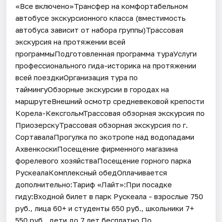
«Все включено»Трансфер на комфортабельном
автобусе экскурсионного класса (вместимость
автобуса зависит от набора группы)Трассовая
экскурсия на протяжении всей
программыПодготовленная программа тураУслуги
профессионального гида-историка на протяжении
всей поездкиОрганизация тура по
таймингуОбзорные экскурсии в городах на
маршрутеВнешний осмотр средневековой крепости
Корела-КексгольмТрассовая обзорная экскурсия по
ПриозерскуТрассовая обзорная экскурсия по г.
СортавалаПрогулка по экотропе над водопадами
АхвенкоскиПосещение фирменного магазина
форелевого хозяйстваПосещение горного парка
РускеалаКомплексный обедОплачивается
дополнительно:Тариф «Лайт»:При посадке
гиду:Входной билет в парк Рускеала - взрослые 750
руб., лица 60+ и студенты 650 руб., школьники 7+
550 руб., дети до 7 лет бесплатно.По