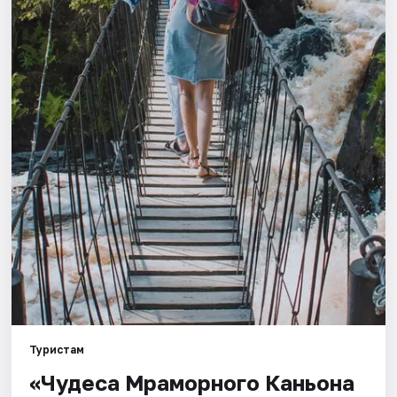
Города
Площадки
Артисты
Рейтинги
Туристам
«Чудеса Мраморного Каньона