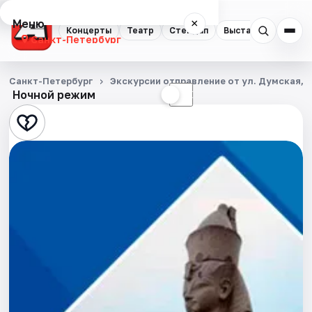
Меню
×
Концерты
Театр
Стендап
Выставки
Квест
Санкт-Петербург
Концерты
Санкт-Петербург
Экскурсии отправление от ул. Думская, д
Ночной режим
☀
☾
Театр
Стендап
Выставки
Квесты
Экскурсии
Спорт
События