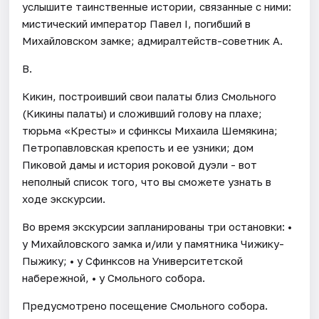
услышите таинственные истории, связанные с ними:
мистический император Павел I, погибший в
Михайловском замке; адмиралтейств-советник А.
В.
Кикин, построивший свои палаты близ Смольного
(Кикины палаты) и сложивший голову на плахе;
тюрьма «Кресты» и сфинксы Михаила Шемякина;
Петропавловская крепость и ее узники; дом
Пиковой дамы и история роковой дуэли - вот
неполный список того, что вы сможете узнать в
ходе экскурсии.
Во время экскурсии запланированы три остановки: •
у Михайловского замка и/или у памятника Чижику-
Пыжику; • у Сфинксов на Университетской
набережной, • у Смольного собора.
Предусмотрено посещение Смольного собора.