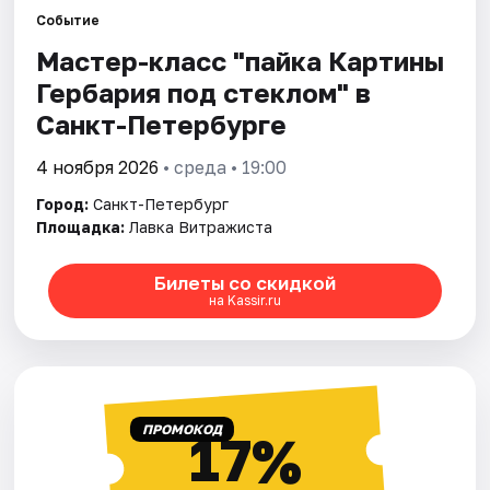
Событие
Мастер-класс "пайка Картины
Города
Гербария под стеклом" в
Площадки
Санкт-Петербурге
Артисты
4 ноября 2026
• среда • 19:00
Город:
Санкт-Петербург
Рейтинги
Площадка:
Лавка Витражиста
Билеты со скидкой
на Kassir.ru
ПРОМОКОД
17%