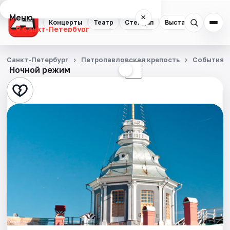
Меню
×
Концерты
Театр
Стендап
Выставки
Квест
Санкт-Петербург
Концерты
Санкт-Петербург
Петропавловская крепость
События
Ночной режим
☀
☾
Театр
Стендап
Выставки
Квесты
Экскурсии
Спорт
События