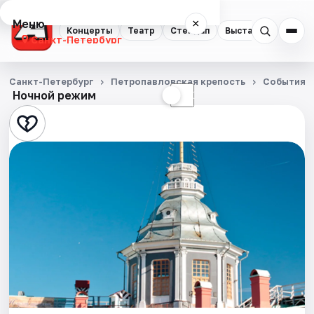
Меню
×
Концерты
Театр
Стендап
Выставки
Квест
Санкт-Петербург
Концерты
Санкт-Петербург
Петропавловская крепость
События
Ночной режим
☀
☾
Театр
Стендап
Выставки
Квесты
Экскурсии
Спорт
События