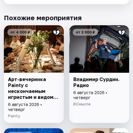
Похожие мероприятия
от 4 000 ₽
от 2 000 ₽
Арт-вечеринка
Владимир Сурдин.
Painty с
Радио
нескончаемым
6 августа 2026 •
игристым и видом
четверг
на Театр им. Андрея
ВСмысле
6 августа 2026 •
Миронова
четверг
Painty