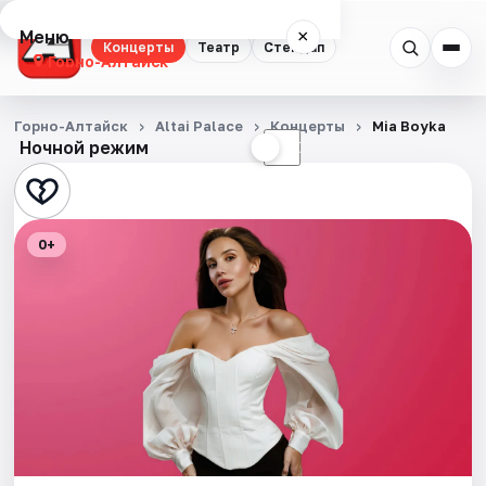
Меню
×
Концерты
Театр
Стендап
Горно-Алтайск
Концерты
Горно-Алтайск
Altai Palace
Концерты
Mia Boyka
Ночной режим
☀
☾
Театр
Стендап
0+
События
Города
Площадки
Артисты