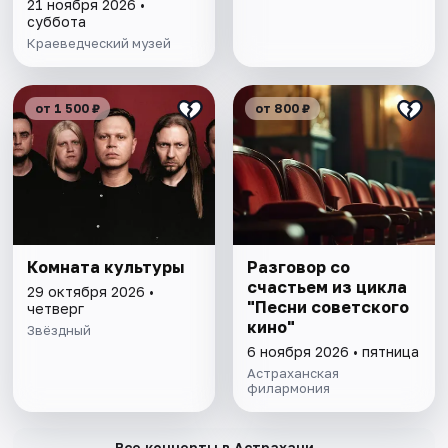
21 ноября 2026 •
суббота
Краеведческий музей
от 1 500 ₽
от 800 ₽
Комната культуры
Разговор со
счастьем из цикла
29 октября 2026 •
"Песни советского
четверг
кино"
Звёздный
6 ноября 2026 • пятница
Астраханская
филармония
→
Все концерты в Астрахани