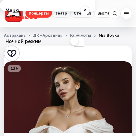
Меню
×
Концерты
Театр
Стендап
Выставки
Квест
Астрахань
Концерты
Астрахань
ДК «Аркадия»
Концерты
Mia Boyka
Ночной режим
☀
☾
Театр
Стендап
12+
Выставки
Квесты
Экскурсии
Спорт
События